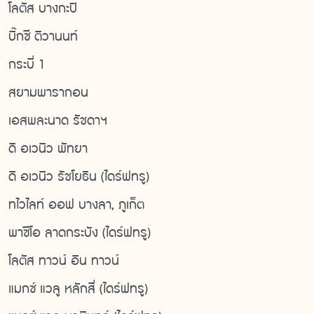
โลตัส บางกะปิ
บิ๊กซี ติวานนท์
กระบี่ 1
สยามพารากอน
เอสพละนาด รัชดาฯ
ดิ อเวนิว พัทยา
ดิ อเวนิว รัชโยธิน (ไดร์ฟทรู)
ทไวไลท์ ออฟ บางลา, ภูเก็ต
พาซีโอ ลาดกระบัง (ไดร์ฟทรู)
โลตัส ทาวน์ อิน ทาวน์
แมกซ์ แวลู หลักสี่ (ไดร์ฟทรู)