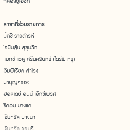
กล่องยูเอชที
สาขาที่ร่วมรายการ
บิ๊กซี ราชดำริห์
โรบินสัน สุขุมวิท
แมกซ์ แวลู ศรีนครินทร์ (ไดร์ฟ ทรู)
อิมพีเรียล สำโรง
มาบุญครอง
ฮอลิเดย์ อินน์ เอ็กซ์เพรส
ซีคอน บางแค
เซ็นทรัล บางนา
เซ็นทรัล ชลบุรี