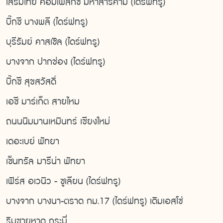
เสริมไทย คอมเพล็กซ์ มหาสารคาม (ไดร์ฟทรู)
บิ๊กซี บางพลี (ไดร์ฟทรู)
บุรีรัมย์ คาสเซิล (ไดร์ฟทรู)
บางจาก ปากช่อง (ไดร์ฟทรู)
บิ๊กซี สุขสวัสดิ์
เอซี มาร์เก็ต สายไหม
ถนนนิมมานเหมินทร์ เชียงใหม่
เดอะเบย์ พัทยา
เซ็นทรัล มารีน่า พัทยา
เฟิร์ส อเวนิว - ซูเลียน (ไดร์ฟทรู)
บางจาก บางนา-ตราด กม.17 (ไดร์ฟทรู) เดิมเอสโซ่
ริมชายหาด กระบี่