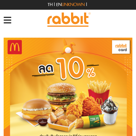
TH
|
EN
UNKNOWN
|