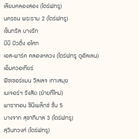
เลียบคลองสอง (ไดร์ฟทรู)
นครธน พระราม 2 (ไดร์ฟทรู)
เซ็นทรัล บางรัก
บีบี บิวดิ้ง อโศก
เอส-พาร์ค คลองหลวง (ไดร์ฟทรู ดูอัลเลน)
เอ็มควอเทียร์
ฟิชเชอร์แมน วิลเลจ เกาะสมุย
เมเจอร์ฯ รังสิต (ย้ายที่ใหม่)
พารากอน ซีนีเพล็กซ์ ชั้น 5
บางจาก สุขาภิบาล 3 (ไดร์ฟทรู)
สุวินทวงศ์ (ไดร์ฟทรู)