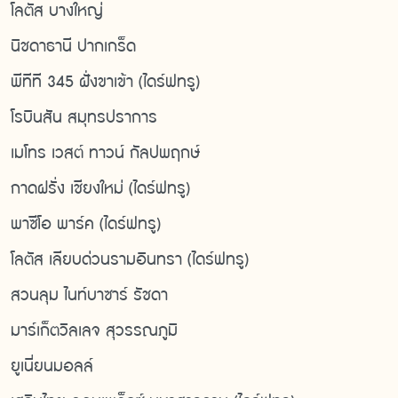
โลตัส บางใหญ่
นิชดาธานี ปากเกร็ด
พีทีที 345 ฝั่งขาเข้า (ไดร์ฟทรู)
โรบินสัน สมุทรปราการ
เมโทร เวสต์ ทาวน์ กัลปพฤกษ์
กาดฝรั่ง เชียงใหม่ (ไดร์ฟทรู)
พาซีโอ พาร์ค (ไดร์ฟทรู)
โลตัส เลียบด่วนรามอินทรา (ไดร์ฟทรู)
สวนลุม ไนท์บาซาร์ รัชดา
มาร์เก็ตวิลเลจ สุวรรณภูมิ
ยูเนี่ยนมอลล์