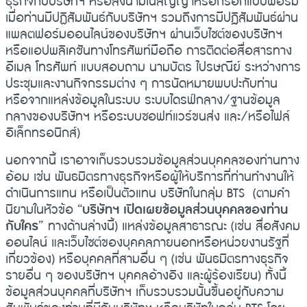
ธุรกิจกับบริษัทฯ หรือลงนามในสัญญาหรือกรอกแบบฟอร์ม
เมื่อท่านมีปฏิสัมพันธ์กับบริษัทฯ รวมถึงการมีปฎิสัมพันธ์ผ่าน
แพลตฟอร์มออนไลน์ของบริษัทฯ ผ่านเว็บไซต์ของบริษัทฯ
หรือแอปพลิเคชันทางโทรศัพท์มือถือ การติดต่อสื่อสารทาง
อีเมล โทรศัพท์ แบบสอบถาม นามบัตร ไปรษณีย์ ระหว่างการ
ประชุมและงานกิจกรรมต่าง ๆ การนัดหมายพบปะกับท่าน
หรือจากแหล่งข้อมูลในระบบ ระบบไดรฟ์กลาง/ฐานข้อมูล
กลางของบริษัทฯ หรือระบบซอฟท์แวร์ขนส่ง และ/หรือไฟล์
อิเล็กทรอนิกส์)
นอกจากนี้ เราอาจเก็บรวบรวมข้อมูลส่วนบุคคลของท่านทาง
อ้อม เช่น พันธมิตรทางธุรกิจหรือผู้ให้บริการที่ท่านทำงานให้
ดำเนินการแทน หรือเป็นตัวแทน บริษัทในกลุ่ม BTS (ตามคำ
นิยามในหัวข้อ “
บริษัทฯ เปิดเผยข้อมูลส่วนบุคคลของท่าน
กับใคร
” ทางด้านล่างนี้) แหล่งข้อมูลสาธารณะ (เช่น สื่อสังคม
ออนไลน์ และเว็บไซต์ของบุคคลภายนอกหรือหน่วยงานรัฐที่
เกี่ยวข้อง) หรือบุคคลที่สามอื่น ๆ (เช่น พันธมิตรทางธุรกิจ
รายอื่น ๆ ของบริษัทฯ บุคคลอ้างอิง และผู้ร้องเรียน) ทั้งนี้
ข้อมูลส่วนบุคคลที่บริษัทฯ เก็บรวบรวมนั้นขึ้นอยู่กับความ