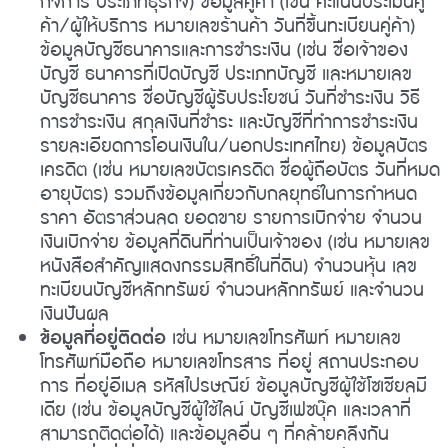
กิจการ ประเภทธุรกิจ) ข้อมูลคู่ค้า (เช่น คะแนนประเมินคู่
ค้า/ผู้ให้บริการ หมายเลขร้านค้า วันที่ขึ้นทะเบียนคู่ค้า)
ข้อมูลบัญชีธนาคารและการชำระเงิน (เช่น ชื่อเจ้าของ
บัญชี ธนาคารที่เปิดบัญชี ประเภทบัญชี และหมายเลข
บัญชีธนาคาร ชื่อบัญชีผู้รับประโยชน์ วันที่ชำระเงิน วิธี
การชำระเงิน สกุลเงินที่ชำระ และบัญชีที่ทำการชำระเงิน
รายละเอียดการโอนเงินใน/นอกประเทศไทย) ข้อมูลบัตร
เครดิต (เช่น หมายเลขบัตรเครดิต ชื่อผู้ถือบัตร วันที่หมด
อายุบัตร) รวมถึงข้อมูลเกี่ยวกับกลยุทธ์ในการกำหนด
ราคา อัตราส่วนลด ยอดขาย รายการเบิกจ่าย จำนวน
เงินเบิกจ่าย ข้อมูลที่ดินที่ท่านเป็นเจ้าของ (เช่น หมายเลข
หนังสือสำคัญแสดงกรรมสิทธิ์ในที่ดิน) จำนวนหุ้น เลข
ทะเบียนบัญชีหลักทรัพย์ จำนวนหลักทรัพย์ และจำนวน
เงินปันผล
ข้อมูลที่อยู่ติดต่อ
เช่น หมายเลขโทรศัพท์ หมายเลข
โทรศัพท์มือถือ หมายเลขโทรสาร ที่อยู่ สถานประกอบ
การ ที่อยู่อีเมล รหัสไปรษณีย์ ข้อมูลบัญชีผู้ใช้โซเชียลมี
เดีย (เช่น ข้อมูลบัญชีผู้ใช้ไลน์ บัญชีเฟซบุ๊ค และเวลาที่
สามารถติดต่อได้) และข้อมูลอื่น ๆ ที่คล้ายคลึงกัน