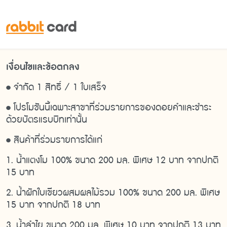
เงื่อนไขและข้อตกลง
• จำกัด 1 สิทธิ์ / 1 ใบเสร็จ
• โปรโมชันนี้เฉพาะสาขาที่ร่วมรายการของดอยคำและชำระ
ด้วยบัตรแรบบิทเท่านั้น
• สินค้าที่ร่วมรายการได้แก่
1. น้ำแตงโม 100% ขนาด 200 มล. พิเศษ 12 บาท จากปกติ
15 บาท
2. น้ำผักใบเขียวผสมผลไม้รวม 100% ขนาด 200 มล. พิเศษ
15 บาท จากปกติ 18 บาท
3. น้ำลำไย ขนาด 200 มล. พิเศษ 10 บาท จากปกติ 13 บาท