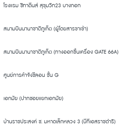
โรงแรม ซิทาดีนส์ สุขุมวิท23 บางกอก
สนามบินนานาชาติภูเก็ต (ผู้โดยสารขาเข้า)
สนามบินนานาชาติภูเก็ต (ทางออกขึ้นเครื่อง GATE 66A)
ศูนย์การค้าจังซีลอน ชั้น G
เอกมัย (ปากซอยแยกเอกมัย)
บ้านราชประสงค์ ซ. มหาดเล็กหลวง 3 (บีทีเอสราชดำริ)