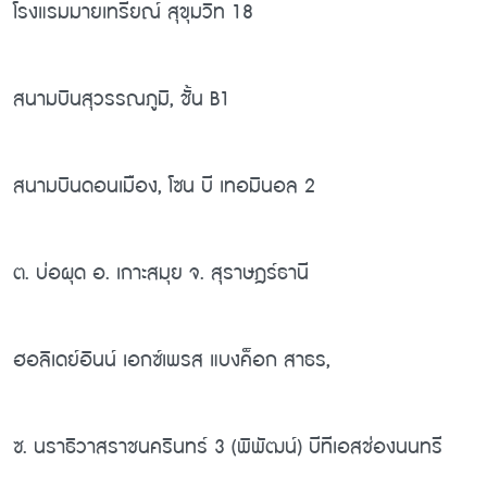
โรงแรมมายเทรียณ์ สุขุมวิท 18
สนามบินสุวรรณภูมิ, ชั้น B1
สนามบินดอนเมือง, โซน บี เทอมินอล 2
ต. บ่อผุด อ. เกาะสมุย จ. สุราษฎร์ธานี
ฮอลิเดย์อินน์ เอกซ์เพรส แบงค็อก สาธร,
ซ. นราธิวาสราชนครินทร์ 3 (พิพัฒน์) บีทีเอสช่องนนทรี