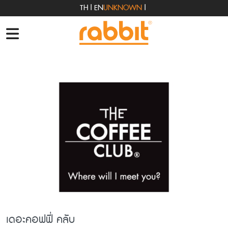
TH
|
EN
UNKNOWN
|
เดอะคอฟฟี่ คลับ