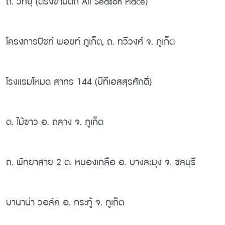
ถ. วิทยุ (ตรงข้ามตึก All Season Place)
โครงการบิชท์ พอยท์ ภูเก็ต, ถ. ทวีวงศ์ จ. ภูเก็ต
โรงแรมโหมด สาทร 144 (บีทีเอสสุรศักดิ์)
ต. ไม้ขาว อ. ถลาง จ. ภูเก็ต
ถ. พัทยาสาย 2 ต. หนองเกลือ อ. บางละมุง จ. ชลบุรี
บานาน่า วอล์ค อ. กระทู้ จ. ภูเก็ต