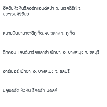
ฮิลตันหัวหินรีสอร์ทแอนด์สปา ถ. นเรศดิริห์ จ.
ประจวบคีรีขันธ์
สนามบินนานาชาติภูเก็ต, อ. ถลาง จ. ภูเก็ต
ตึกคอม แลนด์มาร์คพลาซ่า พัทยา, อ. บางละมุง จ. ชลบุรี
ฮาร์เบอร์ พัทยา, อ. บางละมุง จ. ชลบุรี
บลูพอร์ต หัวหิน รีสอร์ท มอลล์