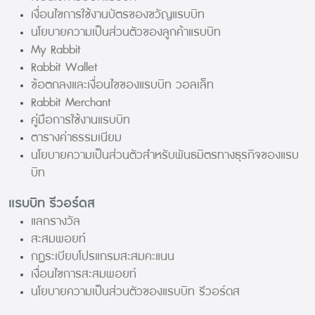
เงื่อนไขการใช้งานบัตรของขวัญแรบบิท
นโยบายความเป็นส่วนตัวของลูกค้าแรบบิท
My Rabbit
Rabbit Wallet
ข้อตกลงและเงื่อนไขของแรบบิท วอลเล็ท
Rabbit Merchant
คู่มือการใช้งานแรบบิท
ตารางค่าธรรมเนียม
นโยบายความเป็นส่วนตัวสำหรับพันธมิตรทางธุรกิจของแรบ
บิท
แรบบิท รีวอร์ดส
แลกรางวัล
สะสมพอยท์
กฏระเบียบโปรแกรมสะสมคะแนน
เงื่อนไขการสะสมพอยท์
นโยบายความเป็นส่วนตัวของแรบบิท รีวอร์ดส