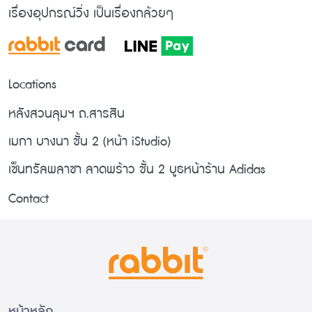
เรื่องอุปกรณ์วิ่ง เป็นเรื่องกล้วยๆ
Locations
หลังสวนลุมฯ ถ.สารสิน
เมกา บางนา ชั้น 2 (หน้า iStudio)
เซ็นทรัลพลาซา ลาดพร้าว ชั้น 2 บูธหน้าร้าน Adidas
Contact
หน้าหลัก