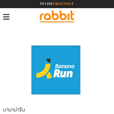
TH
|
EN
UNKNOWN
|
บานาน่ารัน