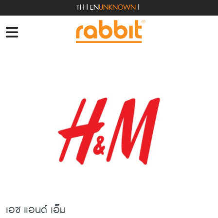
TH
|
EN
UNKNOWN
|
เอช แอนด์ เอ็ม