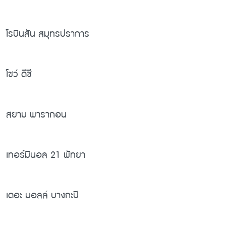
โรบินสัน สมุทรปราการ
โชว์ ดีซี
สยาม พารากอน
เทอร์มินอล 21 พัทยา
เดอะ มอลล์ บางกะปิ