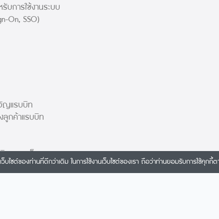
หรับการใช้งานระบบ
gn-On, SSO)
ขวัญแรบบิท
ลูกค้าแรบบิท
บิท วอลเล็ท
ว็บไซต์ของท่านที่ดีกว่าเดิม ในการใช้งานเว็บไซต์ของเรา ถือว่าท่านยอมรับการใช้คุกกี้ตา
หรับพันธมิตรทาง