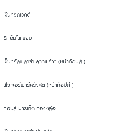
เซ็นทรัลเวิลด์
ดิ เอ็มโพเรียม
เซ็นทรัลพลาซ่า ลาดพร้าว (หน้าท้อปส์ )
ฟิวเจอร์พาร์ครังสิต (หน้าท้อปส์ )
ท้อปส์ มาร์เก็ต ทองหล่อ