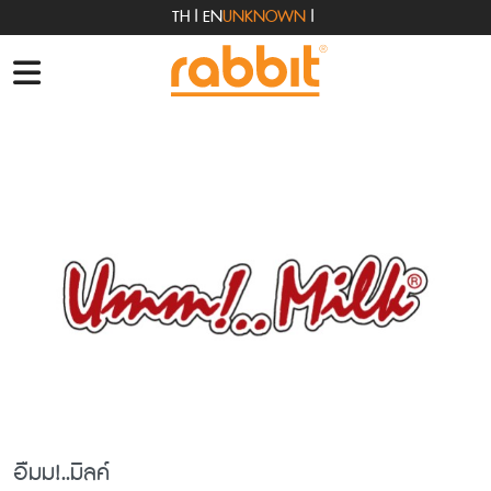
TH
|
EN
UNKNOWN
|
อืมม!..มิลค์