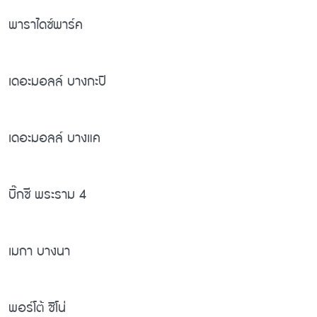
พาราไดซ์พาร์ค
เดอะมอลล์ บางกะปิ
เดอะมอลล์ บางแค
บิ๊กซี พระราม 4
เมกา บางนา
พอร์โต้ ชิโน่