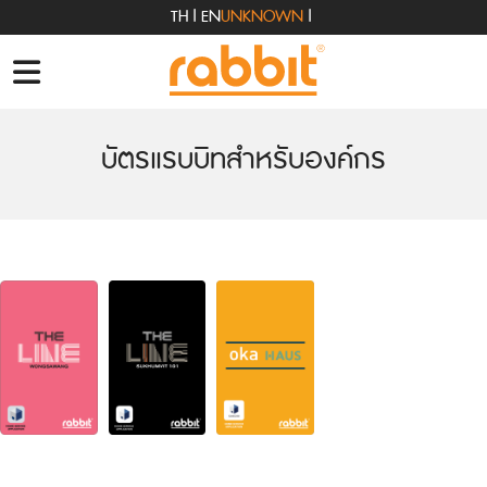
TH
|
EN
UNKNOWN
|
บัตรแรบบิทสำหรับองค์กร