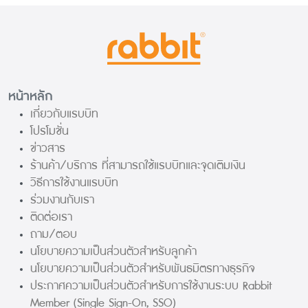
หน้าหลัก
เกี่ยวกับแรบบิท
โปรโมชั่น
ข่าวสาร
ร้านค้า/บริการ ที่สามารถใช้แรบบิทและจุดเติมเงิน
วิธีการใช้งานแรบบิท
ร่วมงานกับเรา
ติดต่อเรา
ถาม/ตอบ
นโยบายความเป็นส่วนตัวสำหรับลูกค้า
นโยบายความเป็นส่วนตัวสำหรับพันธมิตรทางธุรกิจ
ประกาศความเป็นส่วนตัวสำหรับการใช้งานระบบ Rabbit
Member (Single Sign-On, SSO)