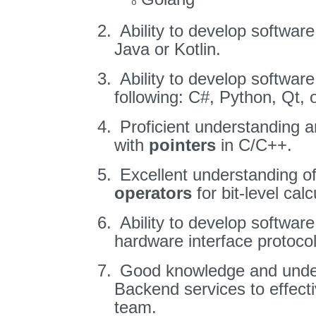
o
2.
Ability to develop softwar
Java or Kotlin.
3.
Ability to develop softwar
following: C#, Python, Qt, 
4.
Proficient understanding a
with
pointers
in C/C++.
5.
Excellent understanding o
operators
for bit-level calc
6.
Ability to develop software
hardware interface protoco
7.
Good knowledge and unde
Backend services to effect
team.