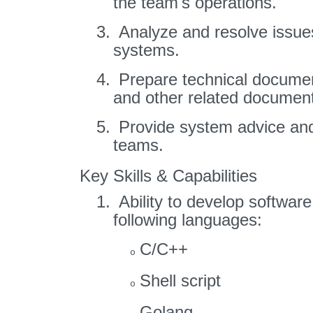
the team's operations.
3.
Analyze and resolve issues
systems.
4.
Prepare technical document
and other related documen
5.
Provide system advice and
teams.
Key Skills & Capabilities
1.
Ability to develop softwa
following languages:
C/C++
o
Shell script
o
Golang