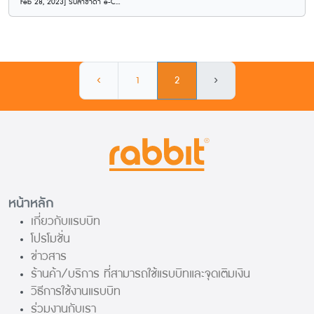
Feb 28, 2023] รับลาซาด้า e-C...
‹
1
2
›
หน้าหลัก
เกี่ยวกับแรบบิท
โปรโมชั่น
ข่าวสาร
ร้านค้า/บริการ ที่สามารถใช้แรบบิทและจุดเติมเงิน
วิธีการใช้งานแรบบิท
ร่วมงานกับเรา